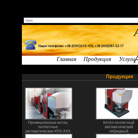
Котлы пеллетные автоматические | горелка пеллетная автоматичес
котлы отопления котлы на пеллетах отопительные котлы на др
твердотопливные твердотопливные котлы ц
Главная
Продукция
Услуги
Продукция
Промешленные котлы
Котёл пеллетный
пеллетные
автоматический
автоматические КПА-ХХХ
гибридный
трёхконтурный КПА-4